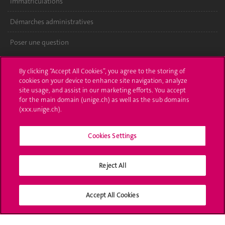
Immatriculations
Démarches administratives
Poser une question
L'UNIGE vous informe
By clicking “Accept All Cookies”, you agree to the storing of
cookies on your device to enhance site navigation, analyze
UNIGE Mobile
site usage, and assist in our marketing efforts. You accept
for the main domain (unige.ch) as well as the sub domains
Médias
(xxx.unige.ch).
Offres d'emploi
Cookies Settings
Bibliothèque
Reject All
Calendrier académique
Médias sociaux UNIGE
Accept All Cookies