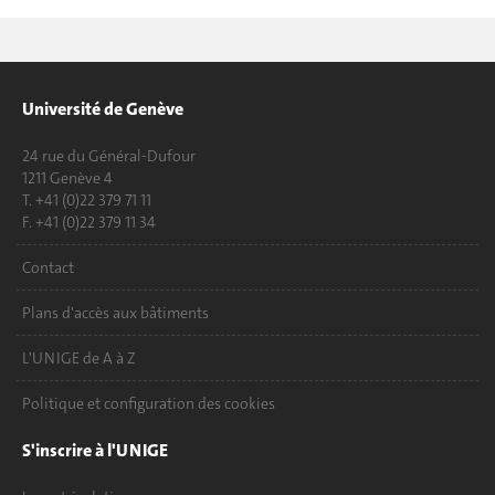
Université de Genève
24 rue du Général-Dufour
1211 Genève 4
T. +41 (0)22 379 71 11
F. +41 (0)22 379 11 34
Contact
Plans d'accès aux bâtiments
L'UNIGE de A à Z
Politique et configuration des cookies
S'inscrire à l'UNIGE