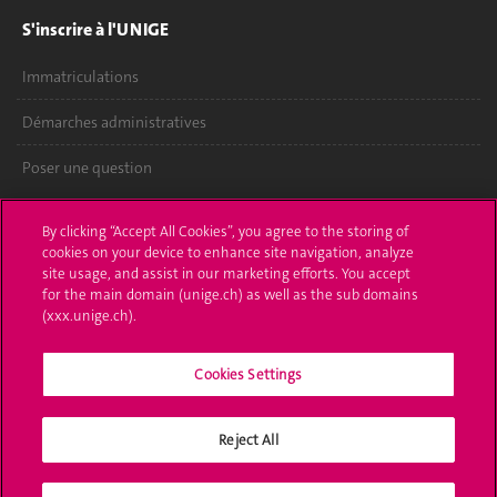
S'inscrire à l'UNIGE
Immatriculations
Démarches administratives
Poser une question
L'UNIGE vous informe
By clicking “Accept All Cookies”, you agree to the storing of
cookies on your device to enhance site navigation, analyze
UNIGE Mobile
site usage, and assist in our marketing efforts. You accept
for the main domain (unige.ch) as well as the sub domains
Médias
(xxx.unige.ch).
Offres d'emploi
Cookies Settings
Bibliothèque
Reject All
Calendrier académique
Médias sociaux UNIGE