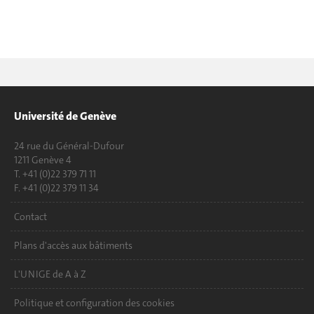
Université de Genève
24 rue du Général-Dufour
1211 Genève 4
T. +41 (0)22 379 71 11
F. +41 (0)22 379 11 34
Contact
Plans d'accès aux bâtiments
L'UNIGE de A à Z
Politique et configuration des cookies