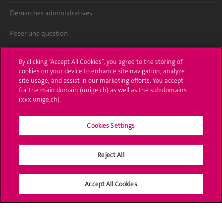
Démarches administratives
Poser une question
L'UNIGE vous informe
By clicking “Accept All Cookies”, you agree to the storing of
cookies on your device to enhance site navigation, analyze
UNIGE Mobile
site usage, and assist in our marketing efforts. You accept
for the main domain (unige.ch) as well as the sub domains
Médias
(xxx.unige.ch).
Offres d'emploi
Cookies Settings
Bibliothèque
Reject All
Calendrier académique
Médias sociaux UNIGE
Accept All Cookies