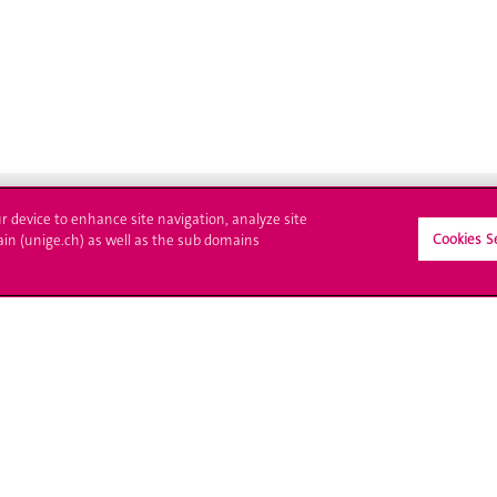
ur device to enhance site navigation, analyze site
Cookies S
ain (unige.ch) as well as the sub domains
crire à l'UNIGE
L'UNIGE vous informe
culations
UNIGE Mobile
es administratives
Médias
ne question
Offres d'emploi
Bibliothèque