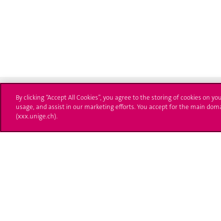
By clicking “Accept All Cookies”, you agree to the storing of cookies on yo
usage, and assist in our marketing efforts. You accept for the main dom
(xxx.unige.ch).
Université de Genève
S'ins
24 rue du Général-Dufour
Immatri
1211 Genève 4
T. +41 (0)22 379 71 11
Démarch
F. +41 (0)22 379 11 34
Poser u
Contact