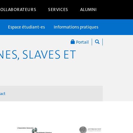
COLLABORATEURS
SERVICES
ALUMNI
Espace étudiant-es
Informations pratiques
Portail
S, SLAVES ET
act