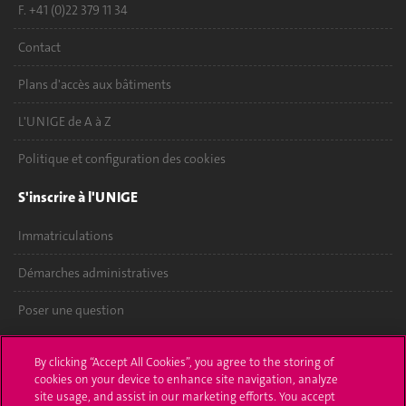
F. +41 (0)22 379 11 34
Contact
Plans d'accès aux bâtiments
L'UNIGE de A à Z
Politique et configuration des cookies
S'inscrire à l'UNIGE
Immatriculations
Démarches administratives
Poser une question
L'UNIGE vous informe
By clicking “Accept All Cookies”, you agree to the storing of
cookies on your device to enhance site navigation, analyze
UNIGE Mobile
site usage, and assist in our marketing efforts. You accept