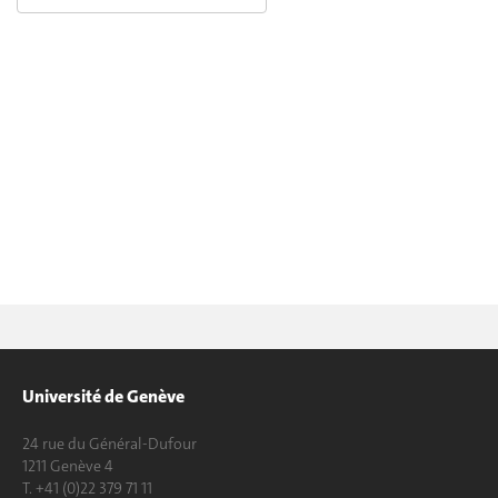
Université de Genève
24 rue du Général-Dufour
1211 Genève 4
T. +41 (0)22 379 71 11