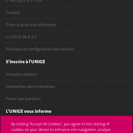
F. +41 (0)22 379 11 34
Contact
Plans d'accès aux bâtiments
L'UNIGE de A à Z
Politique et configuration des cookies
S'inscrire à l'UNIGE
Immatriculations
Démarches administratives
Poser une question
L'UNIGE vous informe
UNIGE Mobile
By clicking “Accept All Cookies”, you agree to the storing of
cookies on your device to enhance site navigation, analyze