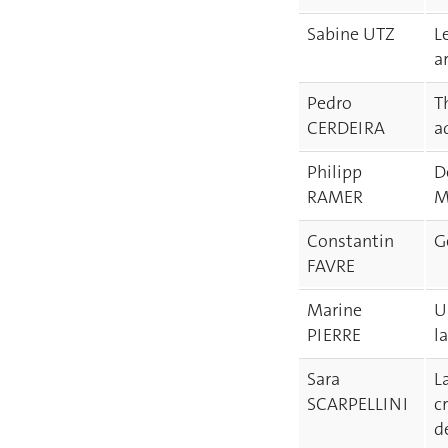
Sabine UTZ
L
a
Pedro
T
CERDEIRA
a
Philipp
D
RAMER
M
Constantin
G
FAVRE
Marine
U
PIERRE
l
Sara
L
SCARPELLINI
c
d