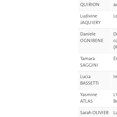
QUIRION
a
Ludivine
L
JAQUIERY
Daniele
D
OGNIBENE
c
(
Tamara
É
SAGGINI
Lucia
I
BASSETTI
Yasmine
L
ATLAS
B
Sarah OLIVIER
L