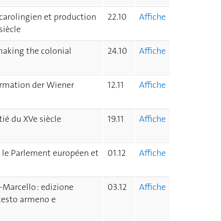
 carolingien et production
22.10
Affiche
siècle
making the colonial
24.10
Affiche
ormation der Wiener
12.11
Affiche
ié du XVe siècle
19.11
Affiche
: le Parlement européen et
01.12
Affiche
-Marcello : edizione
03.12
Affiche
 testo armeno e