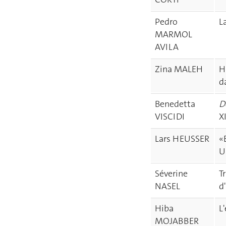
Pedro
L
MARMOL
AVILA
Zina MALEH
H
d
Benedetta
D
VISCIDI
X
Lars HEUSSER
«
U
Séverine
T
NASEL
d
Hiba
L
MOJABBER