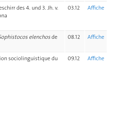
hirr des 4. und 3. Jh. v.
03.12
Affiche
ona
Sophistocos elenchos
de
08.12
Affiche
tion sociolinguistique du
09.12
Affiche