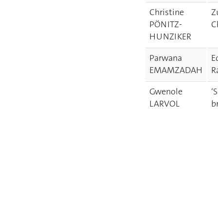
Christine
Z
PÖNITZ-
C
HUNZIKER
Parwana
E
EMAMZADAH
R
Gwenole
‘
LARVOL
b