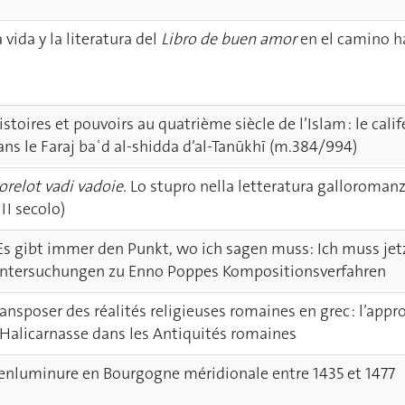
a vida y la literatura del
Libro de buen amor
en el camino h
istoires et pouvoirs au quatrième siècle de l’Islam : le c
ans le Faraj baʿd al-shidda d’al-Tanūkhī (m.384/994)
orelot vadi vadoie.
Lo stupro nella letteratura galloromanza
III secolo)
Es gibt immer den Punkt, wo ich sagen muss: Ich muss jet
ntersuchungen zu Enno Poppes Kompositionsverfahren
ransposer des réalités religieuses romaines en grec : l’app
'Halicarnasse dans les Antiquités romaines
'enluminure en Bourgogne méridionale entre 1435 et 1477