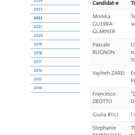
2024
Candidat-e
T
2023
Monika
T
2022
GUERRA-
s
2021
GLARNER
2020
Pascale
L
2019
BUGNON
n
2018
Y
2017
2016
Vajiheh ZAREI
E
2015
P
2014
Francesco
"
DEOTTO
D
Giulia RIILI
I
Stephanie
T