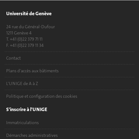
Université de Genève
24 rue du Général-Dufour
1211 Genève 4
T. +41 (0)22 379 71 11
F. +41 (0)22 379 11 34
Contact
Plans d'accès aux bâtiments
L'UNIGE de A à Z
Politique et configuration des cookies
S'inscrire à l'UNIGE
Immatriculations
Démarches administratives