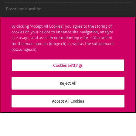
Poser une question
L'UNIGE vous informe
By clicking “Accept All Cookies”, you agree to the storing of
cookies on your device to enhance site navigation, analyze
UNIGE Mobile
site usage, and assist in our marketing efforts. You accept
for the main domain (unige.ch) as well as the sub domains
Médias
(xxx.unige.ch).
Offres d'emploi
Cookies Settings
Bibliothèque
Reject All
Calendrier académique
Médias sociaux UNIGE
Accept All Cookies
Accréditation