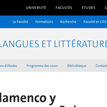
UNIVERSITÉ
FACULTÉS
ÉTUDES
La Faculté
Formations
Recherche
Faculté et Cité
LANGUES ET LITTÉRATU
ans d'études
Programme des cours
Bibliothèque
Contact
flamenco y