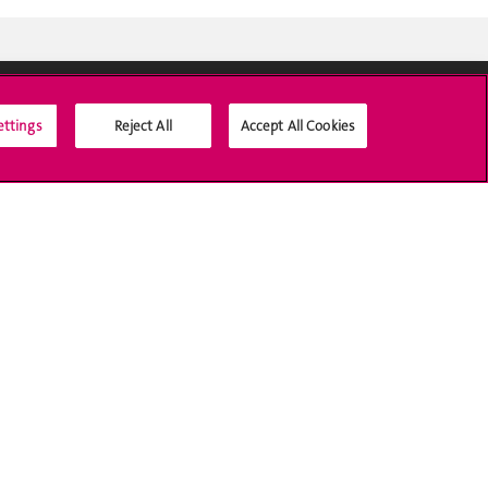
ettings
Reject All
Accept All Cookies
Médias sociaux UNIGE
Accréditation