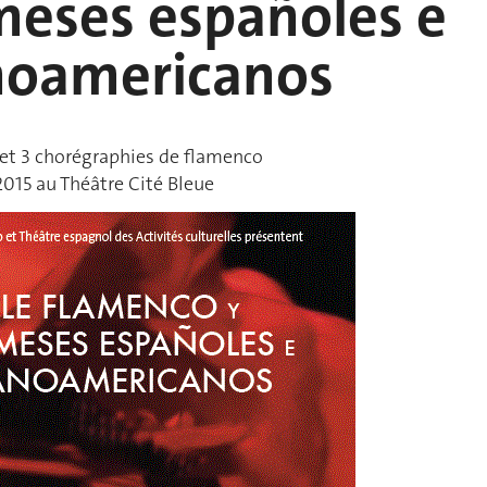
meses españoles e
noamericanos
 et 3 chorégraphies de flamenco
 2015 au Théâtre Cité Bleue