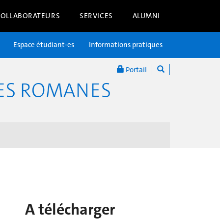
COLLABORATEURS
SERVICES
ALUMNI
Espace étudiant-es
Informations pratiques
Portail
RES ROMANES
A télécharger