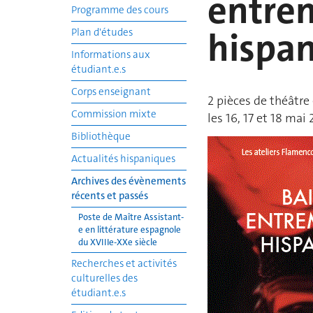
entre
Programme des cours
hispa
Plan d'études
Informations aux
étudiant.e.s
Corps enseignant
2 pièces de théâtre
Commission mixte
les 16, 17 et 18 mai
Bibliothèque
Actualités hispaniques
Archives des évènements
récents et passés
Poste de Maître Assistant-
e en littérature espagnole
du XVIIIe-XXe siècle
Recherches et activités
culturelles des
étudiant.e.s