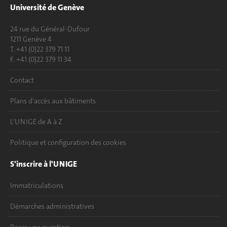
Université de Genève
24 rue du Général-Dufour
1211 Genève 4
T. +41 (0)22 379 71 11
F. +41 (0)22 379 11 34
Contact
Plans d'accès aux bâtiments
L'UNIGE de A à Z
Politique et configuration des cookies
S'inscrire à l'UNIGE
Immatriculations
Démarches administratives