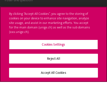
Poser une question
L'UNIGE vous informe
By clicking “Accept All Cookies”, you agree to the storing of
cookies on your device to enhance site navigation, analyze
UNIGE Mobile
site usage, and assist in our marketing efforts. You accept
for the main domain (unige.ch) as well as the sub domains
Médias
(xxx.unige.ch).
Offres d'emploi
Cookies Settings
Bibliothèque
Reject All
Calendrier académique
Médias sociaux UNIGE
Accept All Cookies
Accréditation