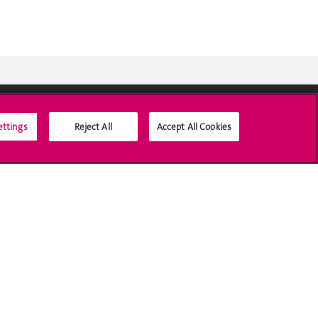
ettings
Reject All
Accept All Cookies
Médias sociaux UNIGE
Accréditation