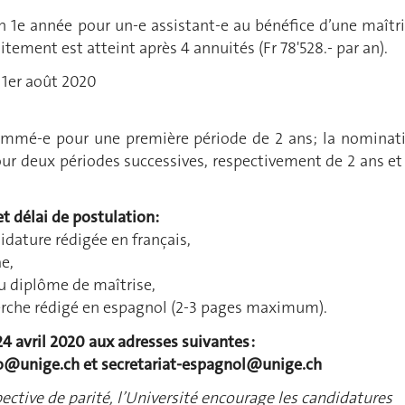
en 1e année pour un-e assistant-e au bénéfice d’une maîtri
ement est atteint après 4 annuités (Fr 78'528.- par an).
 1er août 2020
nommé-e pour une première période de 2 ans; la nominat
our deux périodes successives, respectivement de 2 ans et
t délai de postulation:
idature rédigée en français,
e,
u diplôme de maîtrise,
herche rédigé en espagnol (2-3 pages maximum).
24 avril 2020 aux adresses suivantes :
ro@unige.ch
et
secretariat-espagnol@unige.ch
ctive de parité, l’Université encourage les candidatures