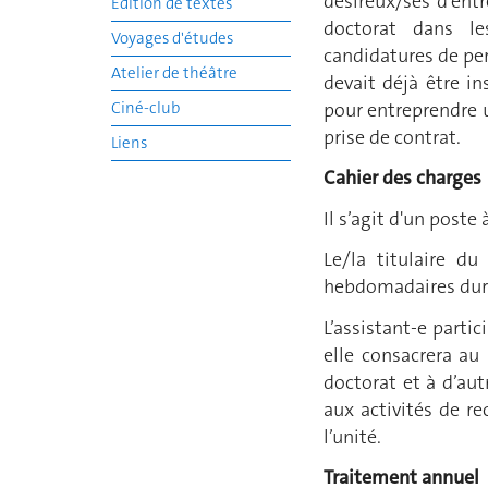
désireux/ses d’entr
Edition de textes
doctorat dans les
Voyages d'études
candidatures de pe
Atelier de théâtre
devait déjà être in
pour entreprendre 
Ciné-club
prise de contrat.
Liens
Cahier des charges
Il s’agit d'un poste
Le/la titulaire d
hebdomadaires dura
L’assistant-e partic
elle consacrera au
doctorat et à d’aut
aux activités de r
l’unité.
Traitement annuel