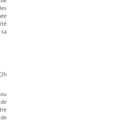
 de
les
née
ité
 sa
(2h
 ou
 de
tre
 de