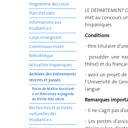
Programme des cours
LE DÉPARTEMENT D
Plan d'études
met au concours un 
Informations aux
hispaniques
étudiant.e.s
Conditions
Corps enseignant
- être titulaire d’u
Commission mixte
Bibliothèque
- posséder une exc
thèse) et du françai
Actualités hispaniques
Archives des évènements
- avoir un projet d
récents et passés
l’Université de Ge
langue.
Poste de Maître Assistant-
e en littérature espagnole
Remarques import
du XVIIIe-XXe siècle
Recherches et activités
- Il ne s’agit pas d
culturelles des
étudiant.e.s
- Les postes d’ass