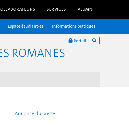
COLLABORATEURS
SERVICES
ALUMNI
Espace étudiant-es
Informations pratiques
Portail
RES ROMANES
Annonce du poste