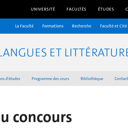
UNIVERSITÉ
FACULTÉS
ÉTUDES
La Faculté
Formations
Recherche
Faculté et Cité
LANGUES ET LITTÉRATU
ans d'études
Programme des cours
Bibliothèque
Contact
au concours