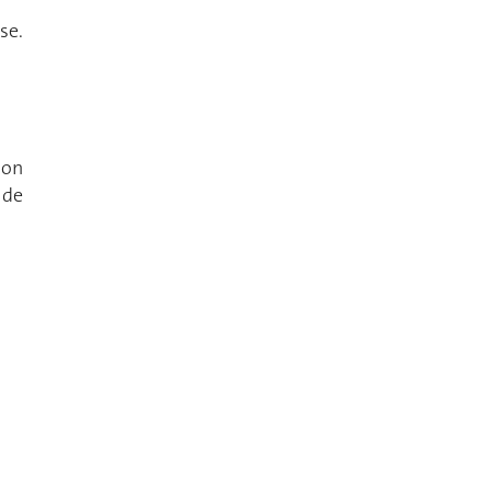
se.
ion
 de