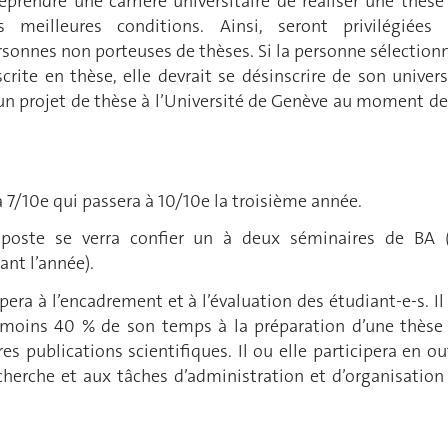
eprendre une carrière universitaire de réaliser une thèse
 meilleures conditions. Ainsi, seront privilégiées 
rsonnes non porteuses de thèses. Si la personne sélection
scrite en thèse, elle devrait se désinscrire de son univers
un projet de thèse à l’Université de Genève au moment de
 à 7/10e qui passera à 10/10e la troisième année.
u poste se verra confier un à deux séminaires de BA 
nt l’année).
ipera à l’encadrement et à l’évaluation des étudiant-e-s. Il
 moins 40 % de son temps à la préparation d’une thèse
res publications scientifiques. Il ou elle participera en ou
echerche et aux tâches d’administration et d’organisation