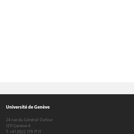
Université de Genève
24 rue du Général-Dufour
1211 Genève 4
T. +41 (0)22 379 71 11