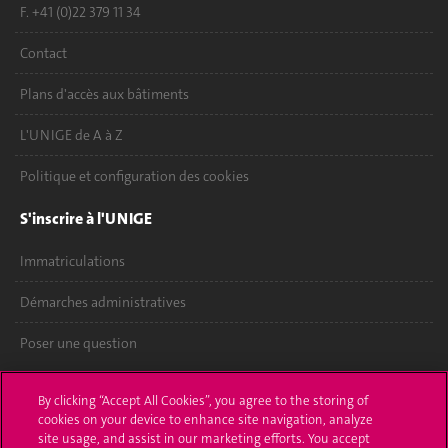
F. +41 (0)22 379 11 34
Contact
Plans d'accès aux bâtiments
L'UNIGE de A à Z
Politique et configuration des cookies
S'inscrire à l'UNIGE
Immatriculations
Démarches administratives
Poser une question
L'UNIGE vous informe
By clicking “Accept All Cookies”, you agree to the storing of
cookies on your device to enhance site navigation, analyze
UNIGE Mobile
site usage, and assist in our marketing efforts. You accept