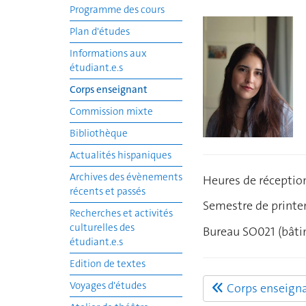
Programme des cours
Plan d'études
Informations aux
étudiant.e.s
Corps enseignant
Commission mixte
Bibliothèque
Actualités hispaniques
Archives des évènements
Heures de réception
récents et passés
Semestre de printe
Recherches et activités
culturelles des
Bureau SO021 (bâti
étudiant.e.s
Edition de textes
Voyages d'études
Corps enseign