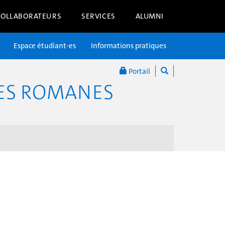
COLLABORATEURS
SERVICES
ALUMNI
Espace étudiant-es
Informations pratiques
Portail
RES ROMANES