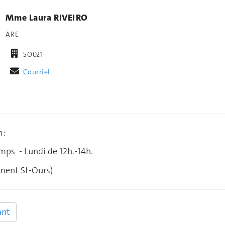
Mme Laura RIVEIRO
ARE
SO021
Courriel
 :
mps - Lundi de 12h.-14h.
ment St-Ours)
ant