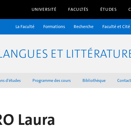
UNIVERSITÉ
FACULTÉS
ÉTUDES
La Faculté
Formations
Recherche
Faculté et Cité
LANGUES ET LITTÉRATU
ans d'études
Programme des cours
Bibliothèque
Contact
RO Laura