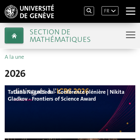
FR
SECTION DE
MATHÉMATIQUES
A la une
2026
Tatiana Nagnibeda - Conférence plénière | Nikita
Gladkov - Frontiers of Science Award