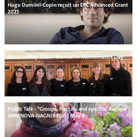
Hugo Duminil-Copin reçoit un ERC Advanced Grant
2025
Math in May 2026 - Women in Mathematics Day
Public Talk - "Groups, fractals and spectra" Tatiana
SMIRNOVA-NAGNIBEDA | May 8