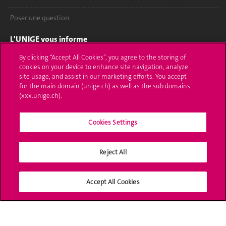
Poser une question
L'UNIGE vous informe
By clicking “Accept All Cookies”, you agree to the storing of
UNIGE Mobile
cookies on your device to enhance site navigation, analyze
site usage, and assist in our marketing efforts. You accept
Médias
for the main domain (unige.ch) as well as the sub domains
(xxx.unige.ch).
Offres d'emploi
Bibliothèque
Cookies Settings
Calendrier académique
Reject All
Médias sociaux UNIGE
Accept All Cookies
Accréditation