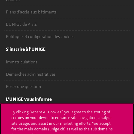
Plans d'accès aux bâtiments
L'UNIGE de A à Z
Politique et configuration des cookies
S'inscrire à l'UNIGE
Immatriculations
Démarches administratives
Poser une question
L'UNIGE vous informe
UNIGE Mobile
By clicking “Accept All Cookies”, you agree to the storing of
cookies on your device to enhance site navigation, analyze
site usage, and assist in our marketing efforts. You accept
Médias
for the main domain (unige.ch) as well as the sub domains