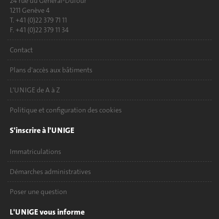
24 rue du Général-Dufour
1211 Genève 4
T. +41 (0)22 379 71 11
F. +41 (0)22 379 11 34
Contact
Plans d'accès aux bâtiments
L'UNIGE de A à Z
Politique et configuration des cookies
S'inscrire à l'UNIGE
Immatriculations
Démarches administratives
Poser une question
L'UNIGE vous informe