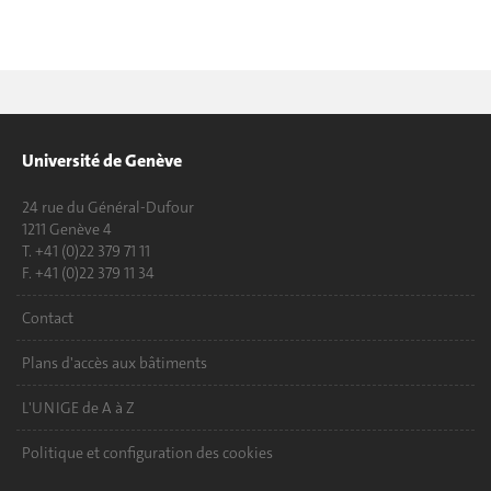
Université de Genève
24 rue du Général-Dufour
1211 Genève 4
T. +41 (0)22 379 71 11
F. +41 (0)22 379 11 34
Contact
Plans d'accès aux bâtiments
L'UNIGE de A à Z
Politique et configuration des cookies