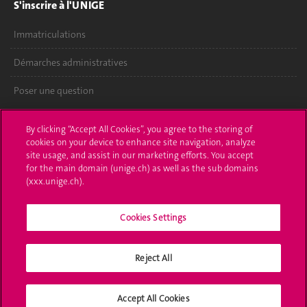
S'inscrire à l'UNIGE
Immatriculations
Démarches administratives
Poser une question
L'UNIGE vous informe
By clicking “Accept All Cookies”, you agree to the storing of
cookies on your device to enhance site navigation, analyze
UNIGE Mobile
site usage, and assist in our marketing efforts. You accept
for the main domain (unige.ch) as well as the sub domains
Médias
(xxx.unige.ch).
Offres d'emploi
Cookies Settings
Bibliothèque
Reject All
Calendrier académique
Médias sociaux UNIGE
Accept All Cookies