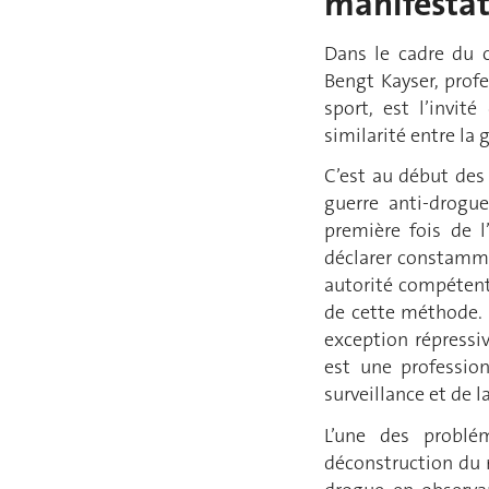
manifestat
Dans le cadre du c
Bengt Kayser, profe
sport, est l’invit
similarité entre la 
C’est au début des
guerre anti-drogue
première fois de l
déclarer constamme
autorité compétent
de cette méthode. 
exception répressiv
est une profession
surveillance et de l
L’une des problé
déconstruction du m