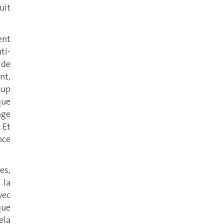
uit
ent
ti-
 de
nt,
oup
que
age
 Et
nce
es,
 la
vec
que
ela