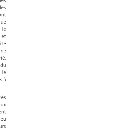
les
les
ont
que
 le
 et
ite
une
ié.
 du
 le
s à
rès
aux
ent
ieu
urs