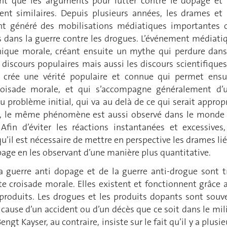
nt que les arguments pour lutter contre le dopage et 
nt similaires. Depuis plusieurs années, les drames et 
t généré des mobilisations médiatiques importantes 
és dans la guerre contre les drogues. L’événement médiati
ique morale, créant ensuite un mythe qui perdure dans
 discours populaires mais aussi les discours scientifiques
 crée une vérité populaire et connue qui permet ensu
roisade morale, et qui s’accompagne généralement d’
 problème initial, qui va au delà de ce qui serait appropr
r, le même phénomène est aussi observé dans le monde
 Afin d’éviter les réactions instantanées et excessives,
u’il est nécessaire de mettre en perspective les drames lié
age en les observant d’une manière plus quantitative.
la guerre anti dopage et de la guerre anti-drogue sont t
te croisade morale. Elles existent et fonctionnent grâce 
 produits. Les drogues et les produits dopants sont souv
cause d’un accident ou d’un décès que ce soit dans le mil
engt Kayser, au contraire, insiste sur le fait qu’il y a plusie