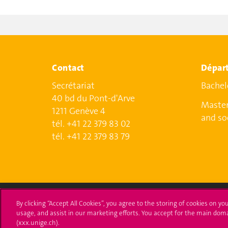
Contact
Départ
Secrétariat
Bachel
40 bd du Pont-d'Arve
Master
1211 Genève 4
and so
tél. +41 22 379 83 02
tél. +41 22 379 83 79
By clicking “Accept All Cookies”, you agree to the storing of cookies on yo
usage, and assist in our marketing efforts. You accept for the main dom
Université de Genève
S'ins
(xxx.unige.ch).