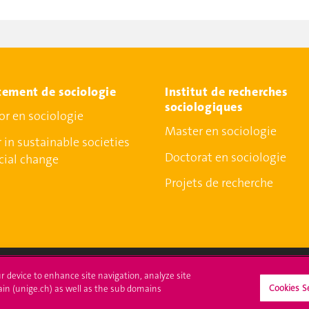
ement de sociologie
Institut de recherches
sociologiques
or en sociologie
Master en sociologie
 in sustainable societies
Doctorat en sociologie
cial change
Projets de recherche
ur device to enhance site navigation, analyze site
Cookies S
ain (unige.ch) as well as the sub domains
crire à l'UNIGE
L'UNIGE vous informe