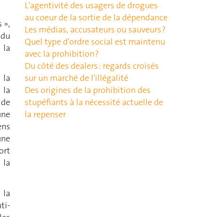
L'agentivité des usagers de drogues
au coeur de la sortie de la dépendance
 »,
Les médias, accusateurs ou sauveurs ?
 du
Quel type d'ordre social est maintenu
 la
avec la prohibition ?
Du côté des dealers : regards croisés
sur un marché de l'illégalité
 la
Des origines de la prohibition des
 la
stupéfiants à la nécessité actuelle de
 de
la repenser
une
ens
une
ort
 la
 la
ti-