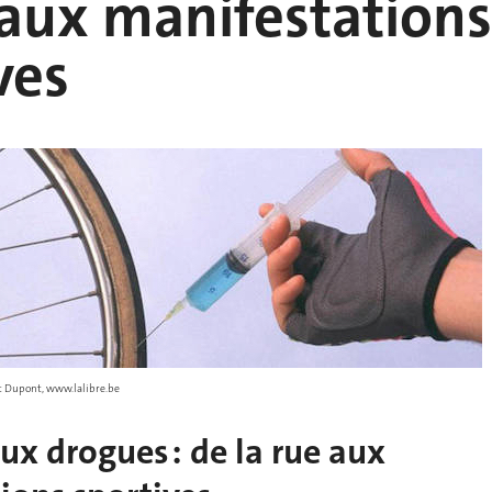
 aux manifestations
ves
ert Dupont, www.lalibre.be
ux drogues : de la rue aux