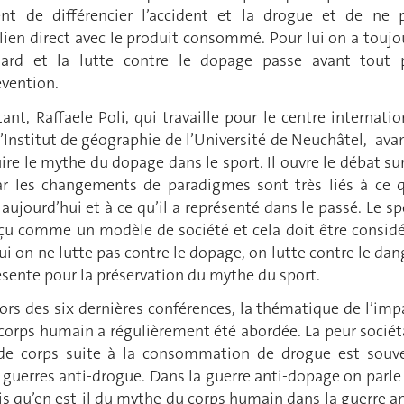
 de différencier l’accident et la drogue et de ne 
lien direct avec le produit consommé. Pour lui on a toujo
ard et la lutte contre le dopage passe avant tout 
évention.
nt, Raffaele Poli, qui travaille pour le centre internatio
l’Institut de géographie de l’Université de Neuchâtel, ava
uire le mythe du dopage dans le sport. Il ouvre le débat sur
ar les changements de paradigmes sont très liés à ce 
 aujourd’hui et à ce qu’il a représenté dans le passé. Le sp
rçu comme un modèle de société et cela doit être considé
hui on ne lutte pas contre le dopage, on lutte contre le dan
sente pour la préservation du mythe du sport.
lors des six dernières conférences, la thématique de l’imp
 corps humain a régulièrement été abordée. La peur sociét
 de corps suite à la consommation de drogue est souv
 guerres anti-drogue. Dans la guerre anti-dopage on parle
s qu’en est-il du mythe du corps humain dans la guerre an