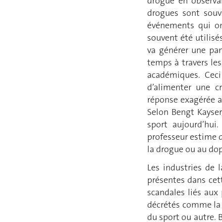
drogue en observa
drogues sont souve
événements qui on
souvent été utilis
va générer une pan
temps à travers les
académiques. Ceci
d’alimenter une c
réponse exagérée au
Selon Bengt Kayse
sport aujourd’hui.
professeur estime q
la drogue ou au dop
Les industries de 
présentes dans cet
scandales liés aux
décrétés comme la 
du sport ou autre. B