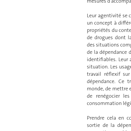
mesures d’accomp
Leur agentivité se c
un concept à différe
propriétés du contex
de drogues dont l
des situations comp
de la dépendance d
identifiables. Leur
situation. Les usa
travail réflexif 
dépendance. Ce tr
monde, de mettre en
de renégocier le
consommation légit
Prendre cela en 
sortie de la dépe