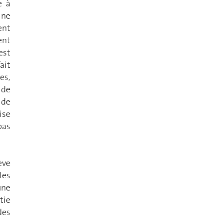
e à
 ne
ent
ent
est
ait
es,
 de
 de
ise
pas
ève
les
une
tie
des