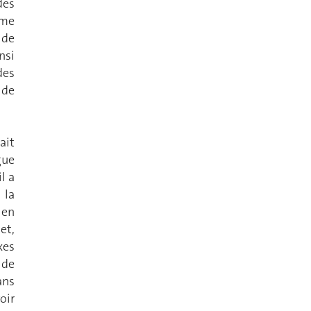
des
mme
 de
nsi
des
 de
ait
gue
l a
 la
 en
et,
xes
 de
ans
oir