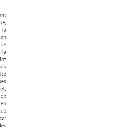
ont
ue,
 la
 en
 de
 la
int
ais
ité
ues
et,
 de
 en
que
der
des