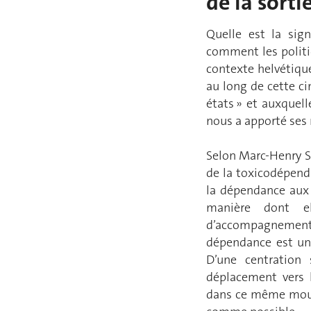
de la sort
Quelle est la sig
comment les politi
contexte helvétiqu
au long de cette c
états » et auxquell
nous a apporté ses 
Selon Marc-Henry S
de la toxicodépenda
la dépendance aux 
manière dont e
d’accompagnement 
dépendance est un 
D’une centration 
déplacement vers 
dans ce même mouv