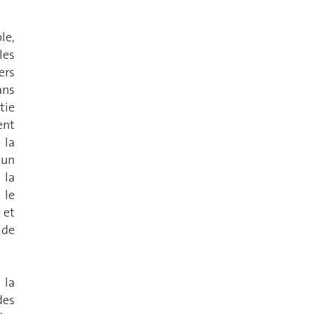
le,
les
ers
ans
tie
ent
 la
 un
 la
 le
 et
 de
 la
des