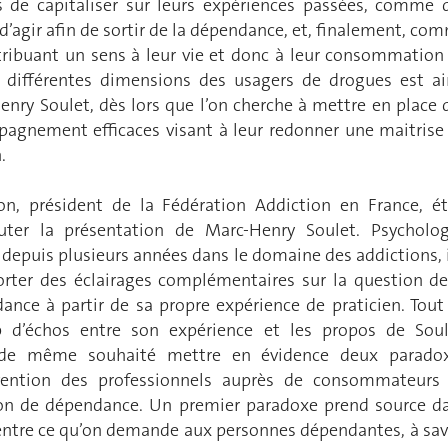
s de capitaliser sur leurs expériences passées, comme 
d’agir afin de sortir de la dépendance, et, finalement, co
ttribuant un sens à leur vie et donc à leur consommation
s différentes dimensions des usagers de drogues est ai
enry Soulet, dès lors que l’on cherche à mettre en place 
pagnement efficaces visant à leur redonner une maitrise
.
on, président de la Fédération Addiction en France, ét
uter la présentation de Marc-Henry Soulet. Psycholo
nt depuis plusieurs années dans le domaine des addictions, i
orter des éclairages complémentaires sur la question de
dance à partir de sa propre expérience de praticien. Tout
 d’échos entre son expérience et les propos de Soul
de même souhaité mettre en évidence deux parado
rvention des professionnels auprès de consommateurs
ion de dépendance. Un premier paradoxe prend source d
 entre ce qu’on demande aux personnes dépendantes, à sav