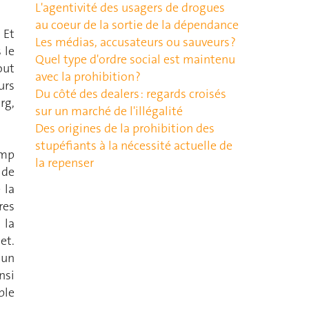
L'agentivité des usagers de drogues
au coeur de la sortie de la dépendance
 Et
Les médias, accusateurs ou sauveurs ?
 le
Quel type d'ordre social est maintenu
out
avec la prohibition ?
urs
Du côté des dealers : regards croisés
rg,
sur un marché de l'illégalité
Des origines de la prohibition des
stupéfiants à la nécessité actuelle de
amp
la repenser
 de
 la
res
 la
et.
 un
nsi
ble