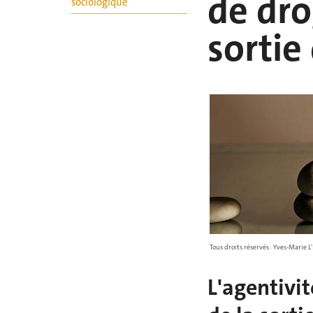
de dro
sociologique
sortie
Tous droits réservés : Yves-Marie 
L'agentivi