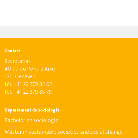
Contact
Secrétariat
40 bd du Pont-d'Arve
1211 Genève 4
tél. +41 22 379 83 02
tél. +41 22 379 83 79
Département de sociologie
Bachelor en sociologie
Master in sustainable societies and social change