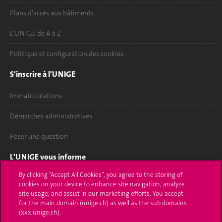
Plans d'accès aux bâtiments
L'UNIGE de A à Z
Politique et configuration des cookies
S'inscrire à l'UNIGE
Immatriculations
Démarches administratives
Poser une question
L'UNIGE vous informe
By clicking “Accept All Cookies”, you agree to the storing of
UNIGE Mobile
cookies on your device to enhance site navigation, analyze
site usage, and assist in our marketing efforts. You accept
Médias
for the main domain (unige.ch) as well as the sub domains
(xxx.unige.ch).
Offres d'emploi