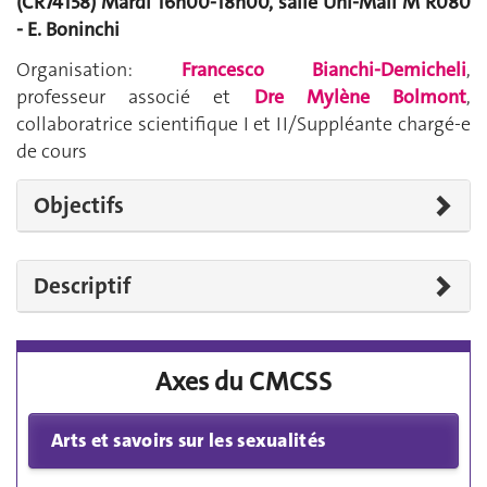
(CR74158) Mardi 16h00-18h00, salle Uni-Mail M R080
- E. Boninchi
Organisation:
Francesco Bianchi-Demicheli
,
professeur associé et
Dre Mylène Bolmont
,
collaboratrice scientifique I et II/Suppléante chargé-e
de cours
Objectifs
Descriptif
Axes du CMCSS