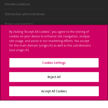
Immatriculations
Démarches administratives
Poser une question
By clicking “Accept All Cookies”, you agree to the storing of
L'UNIGE vous informe
cookies on your device to enhance site navigation, analyze
site usage, and assist in our marketing efforts. You accept
UNIGE Mobile
for the main domain (unige.ch) as well as the sub domains
(xxx.unige.ch).
Médias
Cookies Settings
Offres d'emploi
Bibliothèque
Reject All
Calendrier académique
Accept All Cookies
Médias sociaux UNIGE