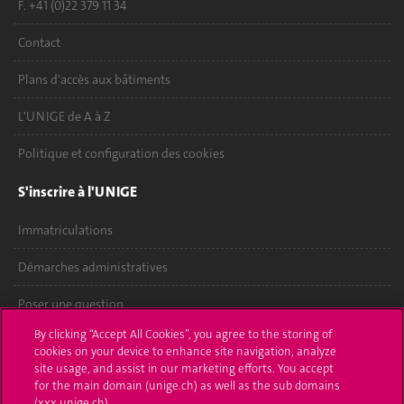
F. +41 (0)22 379 11 34
Contact
Plans d'accès aux bâtiments
L'UNIGE de A à Z
Politique et configuration des cookies
S'inscrire à l'UNIGE
Immatriculations
Démarches administratives
Poser une question
By clicking “Accept All Cookies”, you agree to the storing of
L'UNIGE vous informe
cookies on your device to enhance site navigation, analyze
site usage, and assist in our marketing efforts. You accept
UNIGE Mobile
for the main domain (unige.ch) as well as the sub domains
(xxx.unige.ch).