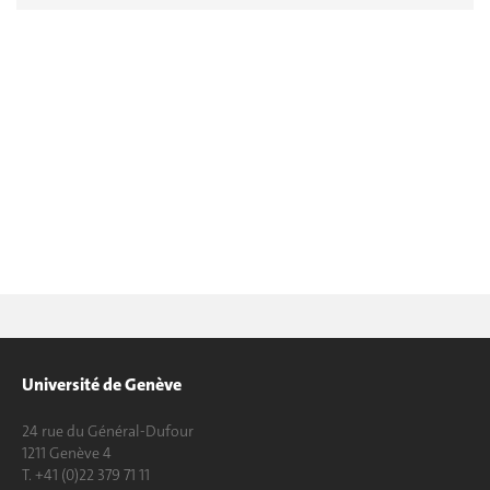
Université de Genève
24 rue du Général-Dufour
1211 Genève 4
T. +41 (0)22 379 71 11