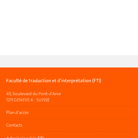
Faculté de traduction et d'interprétation (FTI)
40, boulevard du Pont-d'Arve
1211 GENEVE 4 - SUISSE
Plan d'accès
Contacts