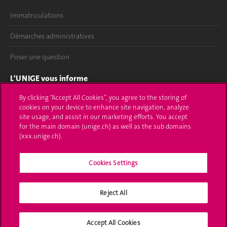
Immatriculations
Démarches administratives
Poser une question
L'UNIGE vous informe
By clicking “Accept All Cookies”, you agree to the storing of
UNIGE Mobile
cookies on your device to enhance site navigation, analyze
site usage, and assist in our marketing efforts. You accept
Médias
for the main domain (unige.ch) as well as the sub domains
(xxx.unige.ch).
Offres d'emploi
Bibliothèque
Cookies Settings
Calendrier académique
Reject All
Médias sociaux UNIGE
Accept All Cookies