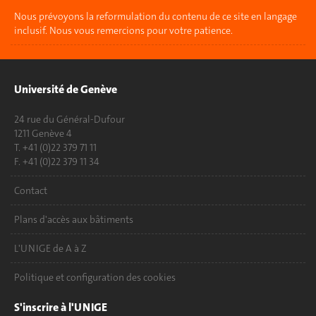
Nous prévoyons la reformulation du contenu de ce site en langage
inclusif. Nous vous remercions pour votre patience.
Université de Genève
24 rue du Général-Dufour
1211 Genève 4
T. +41 (0)22 379 71 11
F. +41 (0)22 379 11 34
Contact
Plans d'accès aux bâtiments
L'UNIGE de A à Z
Politique et configuration des cookies
S'inscrire à l'UNIGE