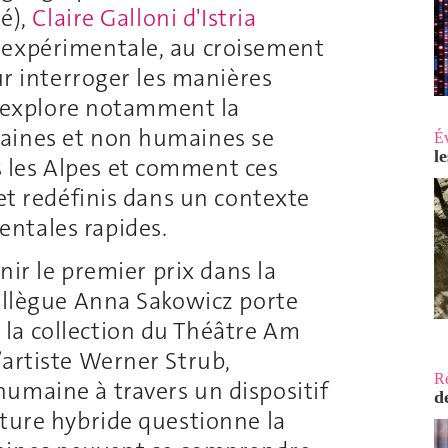
té),
Claire Galloni d'Istria
 expérimentale, au croisement
ur interroger les manières
le explore notamment la
aines et non humaines se
É
l
 les Alpes et comment ces
 et redéfinis dans un contexte
ntales rapides.
enir le premier prix dans la
collègue Anna Sakowicz porte
la collection du Théâtre Am
’artiste Werner Strub,
R
umaine à travers un dispositif
d
ature hybride questionne la