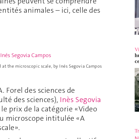
aines peuvent se comprendre
tités animales – ici, celle des
V
h
c
d at the microscopic scale, by Inés Segovia Campos
 Forel des sciences de
ulté des sciences),
Inès Segovia
le prix de la catégorie «Video
u microscope intitulée «A
scale».
Tr
N