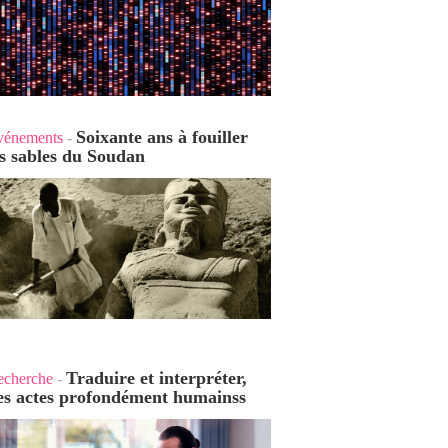
Soixante ans à fouiller
vénements
-
es sables du Soudan
Traduire et interpréter,
echerche
-
es actes profondément humains
s