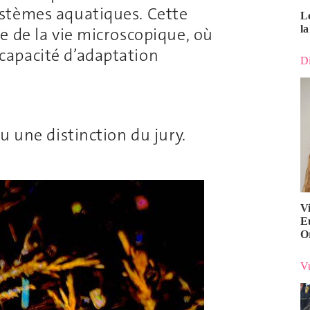
stèmes aquatiques. Cette
L
la
e de la vie microscopique, où
apacité d’adaptation
Di
u une distinction du jury.
V
E
O
Vu