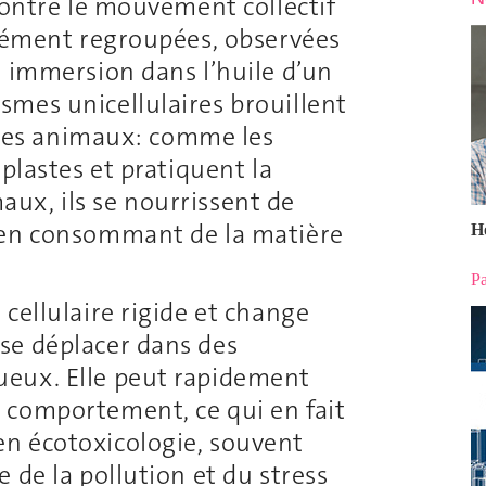
montre le mouvement collectif
nsément regroupées, observées
à immersion dans l’huile d’un
mes unicellulaires brouillent
t les animaux: comme les
plastes et pratiquent la
ux, ils se nourrissent de
 en consommant de la matière
H
Pa
cellulaire rigide et change
se déplacer dans des
eux. Elle peut rapidement
 comportement, ce qui en fait
n écotoxicologie, souvent
 de la pollution et du stress