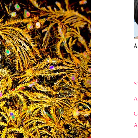
À 
S
A
C
A