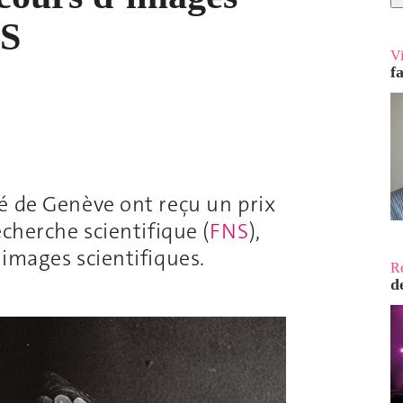
NS
V
f
é de Genève ont reçu un prix
echerche scientifique (
FNS
),
’images scientifiques.
R
d