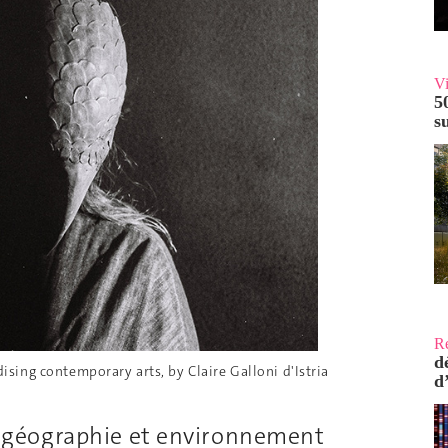
V
5
s
R
d
sing contemporary arts, by Claire Galloni d'Istria
d
 géographie et environnement