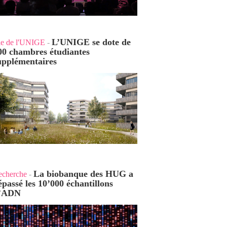
L’UNIGE se dote de
ie de l'UNIGE
-
00 chambres étudiantes
upplémentaires
La biobanque des HUG a
echerche
-
épassé les 10’000 échantillons
’ADN