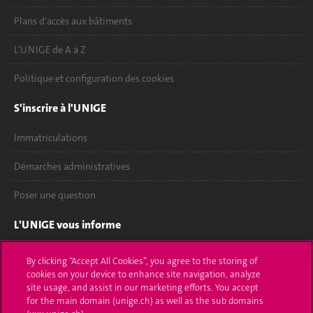
Plans d'accès aux bâtiments
L'UNIGE de A à Z
Politique et configuration des cookies
S'inscrire à l'UNIGE
Immatriculations
Démarches administratives
Poser une question
L'UNIGE vous informe
UNIGE Mobile
By clicking “Accept All Cookies”, you agree to the storing of
cookies on your device to enhance site navigation, analyze
Médias
site usage, and assist in our marketing efforts. You accept
for the main domain (unige.ch) as well as the sub domains
Offres d'emploi