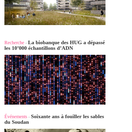
La biobanque des HUG a dépassé
Recherche
-
les 10’000 échantillons d’ADN
Soixante ans à fouiller les sables
Événements
-
du Soudan