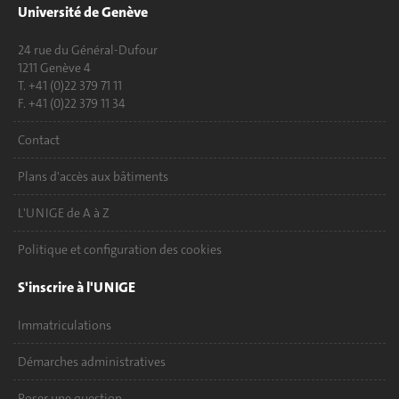
Université de Genève
24 rue du Général-Dufour
1211 Genève 4
T. +41 (0)22 379 71 11
F. +41 (0)22 379 11 34
Contact
Plans d'accès aux bâtiments
L'UNIGE de A à Z
Politique et configuration des cookies
S'inscrire à l'UNIGE
Immatriculations
Démarches administratives
Poser une question