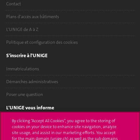
Contact
Plans d'accès aux bâtiments
L'UNIGE de A à Z
Politique et configuration des cookies
S'inscrire à l'UNIGE
Immatriculations
Démarches administratives
Poser une question
L'UNIGE vous informe
UNIGE Mobile
By clicking “Accept All Cookies”, you agree to the storing of
cookies on your device to enhance site navigation, analyze
site usage, and assist in our marketing efforts. You accept
Médias
for the main domain (unige.ch) as well as the sub domains