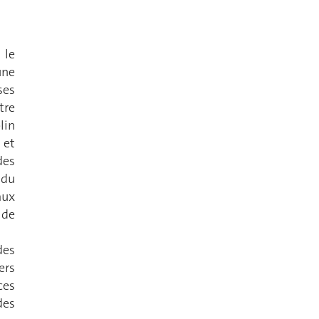
 le
une
ses
tre
lin
 et
des
 du
ux
 de
des
ers
ces
des