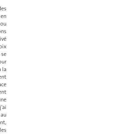
des
 en
 ou
ons
ivé
oix
 se
our
 la
ent
ace
ent
une
’ai
 au
nt,
les