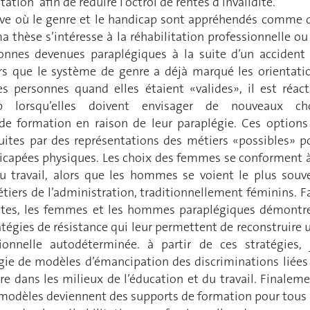
ation afin de réduire l’octroi de rentes d’invalidité.
ve où le genre et le handicap sont appréhendés comme 
a thèse s’intéresse à la réhabilitation professionnelle ou
onnes devenues paraplégiques à la suite d’un accident
rs que le système de genre a déjà marqué les orientati
es personnes quand elles étaient «valides», il est réact
p lorsqu’elles doivent envisager de nouveaux ch
de formation en raison de leur paraplégie. Ces options
uites par des représentations des métiers «possibles» p
icapées physiques. Les choix des femmes se conforment à
du travail, alors que les hommes se voient le plus souv
étiers de l’administration, traditionnellement féminins. F
uites, les femmes et les hommes paraplégiques démontr
tégies de résistance qui leur permettent de reconstruire 
sionnelle autodéterminée. à partir de ces stratégies, j
gie de modèles d’émancipation des discriminations liées
e dans les milieux de l’éducation et du travail. Finaleme
 modèles deviennent des supports de formation pour tous 