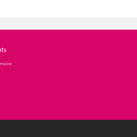
ts
emaine