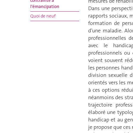
contrainte à
mesures de réhabilit
l’émancipation
Dans une perspecti
rapports sociaux, m
Quoi de neuf
formation de pers
d’une maladie. Alo
professionnelles d
avec le handica
professionnels ou 
voient souvent réd
les personnes hand
division sexuelle 
orientés vers les m
à ces options réd
néanmoins des stra
trajectoire profes
élaboré une typolo
handicap et au genr
je propose que ces