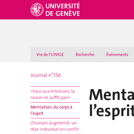
Vie de l'UNIGE
Recherche
Événements
Journal n°156
Mental
«Face aux émotions, la
raison ne suffit pas!»
l’espri
Mentaliser, du corps à
l’esprit
L’humain augmenté, un
rêve individuel en conflit