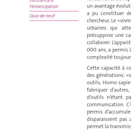
contrainte à
un avantage évolut
l’émancipation
a pu constituer de
Quoi de neuf
chercheur. Le «vivr
urbaines qui att
présuppose une ca
collaborer. L’appar
000 ans, a permis à
complexité toujour
Cette capacité à c
des générations: «
outils, Homo sapien
fabriquer d’autre
d’outils n’étant p
communication. C’
permis d’accumuler
disparaissent pas a
permet la transmis