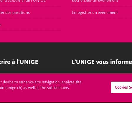
er à LeJournal de l'UNIGE
Rechercher un événement
ier des parutions
Enregistrer un événement
s
crire à l'UNIGE
L'UNIGE vous informe
culations
UNIGE Mobile
ur device to enhance site navigation, analyze site
es administratives
Médias
Cookies S
ain (unige.ch) as well as the sub domains
ne question
Offres d'emploi
Bibliothèque
Calendrier académique