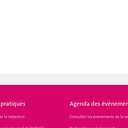
 pratiques
Agenda des événemen
er la rédaction
Consulter les événements de la s