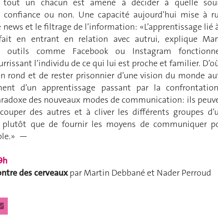
t, tout un chacun est amené à décider à quelle sou
e confiance ou non. Une capacité aujourd’hui mise à r
 news et le filtrage de l’information: «L’apprentissage lié à
fait en entrant en relation avec autrui, explique Mar
s outils comme Facebook ou Instagram fonctionn
rissant l’individu de ce qui lui est proche et familier. D’où
en rond et de rester prisonnier d’une vision du monde au
ment d’un apprentissage passant par la confrontatio
le paradoxe des nouveaux modes de communication: ils peuv
couper des autres et à cliver les différents groupes d’
 plutôt que de fournir les moyens de communiquer p
ble.» —
9h
ontre des cerveaux
par Martin Debbané et Nader Perroud