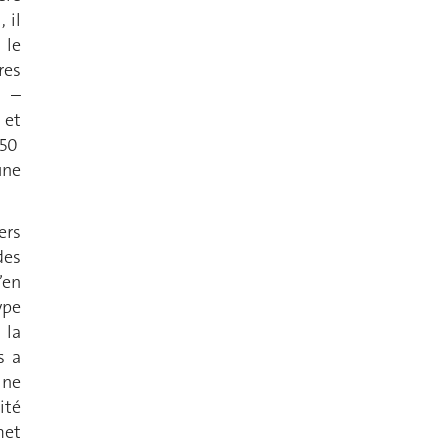
 il
 le
res
i –
 et
 50
une
ers
des
’en
ype
 la
s a
 ne
ité
met