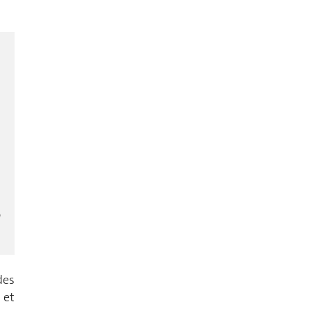
des
 et