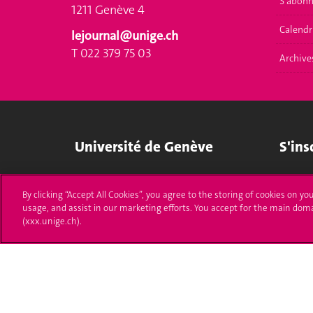
S'abonn
1211 Genève 4
Calendr
lejournal@unige.ch
T 022 379 75 03
Archive
Université de Genève
S'ins
24 rue du Général-Dufour
Immatri
1211 Genève 4
By clicking “Accept All Cookies”, you agree to the storing of cookies on yo
T. +41 (0)22 379 71 11
Démarch
usage, and assist in our marketing efforts. You accept for the main dom
F. +41 (0)22 379 11 34
(xxx.unige.ch).
Poser u
Contact
Plans d'accès aux bâtiments
L'UNIGE de A à Z