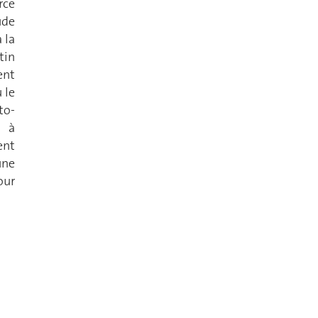
rce
ude
 la
tin
ent
 le
to-
n à
ent
une
our