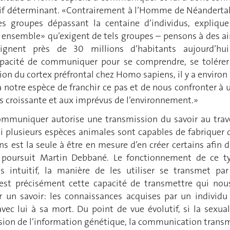
if déterminant. «Contrairement à l’Homme de Néandertal,
s groupes dépassant la centaine d’individus, explique
e ensemble» qu’exigent de tels groupes – pensons à des ai
eignent près de 30 millions d’habitants aujourd’hu
pacité de communiquer pour se comprendre, se tolérer
ition du cortex préfrontal chez Homo sapiens, il y a environ
 notre espèce de franchir ce pas et de nous confronter à 
s croissante et aux imprévus de l’environnement.»
ommuniquer autorise une transmission du savoir au trav
si plusieurs espèces animales sont capables de fabriquer 
s est la seule à être en mesure d’en créer certains afin d
s, poursuit Martin Debbané. Le fonctionnement de ce t
as intuitif, la manière de les utiliser se transmet par
est précisément cette capacité de transmettre qui nou
 un savoir: les connaissances acquises par un individu
vec lui à sa mort. Du point de vue évolutif, si la sexual
sion de l’information génétique, la communication trans