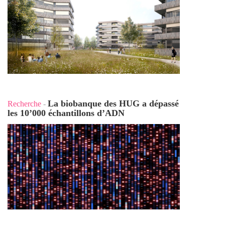
La biobanque des HUG a dépassé
Recherche
-
les 10’000 échantillons d’ADN