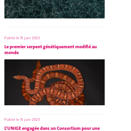
Publié le
15 juin 2023
Le premier serpent génétiquement modifié au
monde
Publié le
15 juin 2023
L’UNIGE engagée dans un Consortium pour une