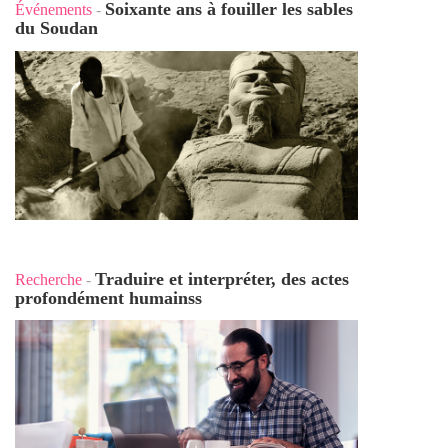
Soixante ans à fouiller les sables
Événements
-
du Soudan
Traduire et interpréter, des actes
Recherche
-
profondément humains
s