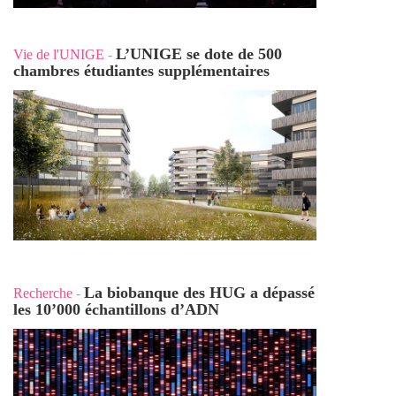
L’UNIGE se dote de 500
Vie de l'UNIGE
-
chambres étudiantes supplémentaires
La biobanque des HUG a dépassé
Recherche
-
les 10’000 échantillons d’ADN