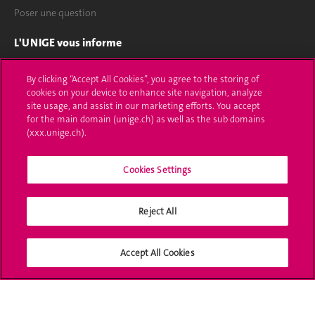
Poser une question
L'UNIGE vous informe
UNIGE Mobile
By clicking “Accept All Cookies”, you agree to the storing of
cookies on your device to enhance site navigation, analyze
Médias
site usage, and assist in our marketing efforts. You accept
for the main domain (unige.ch) as well as the sub domains
Offres d'emploi
(xxx.unige.ch).
Bibliothèque
Cookies Settings
Calendrier académique
Reject All
Médias sociaux UNIGE
Accept All Cookies
Accréditation