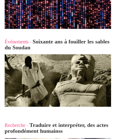
Soixante ans à fouiller les sables
Événements
-
du Soudan
Traduire et interpréter, des actes
Recherche
-
profondément humains
s