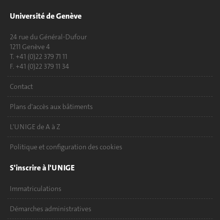
Université de Genève
24 rue du Général-Dufour
1211 Genève 4
T. +41 (0)22 379 71 11
F. +41 (0)22 379 11 34
Contact
Plans d'accès aux bâtiments
L'UNIGE de A à Z
Politique et configuration des cookies
S'inscrire à l'UNIGE
Immatriculations
Démarches administratives