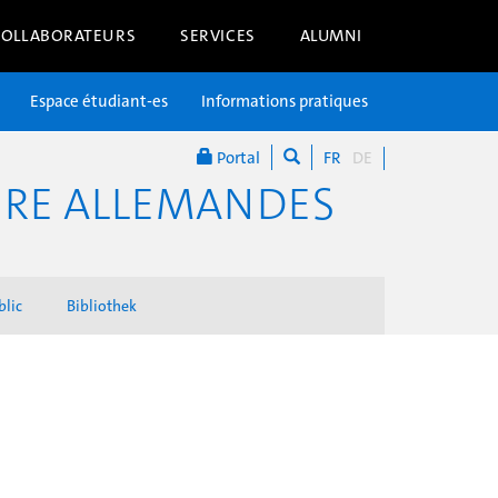
COLLABORATEURS
SERVICES
ALUMNI
Espace étudiant-es
Informations pratiques
Portal
FR
DE
URE ALLEMANDES
blic
Bibliothek