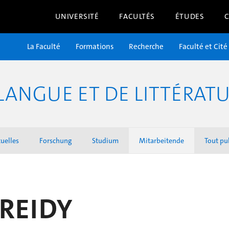
UNIVERSITÉ
FACULTÉS
ÉTUDES
La Faculté
Formations
Recherche
Faculté et Cité
LANGUE ET DE LITTÉRAT
uelles
Forschung
Studium
Mitarbeitende
Tout pu
 REIDY