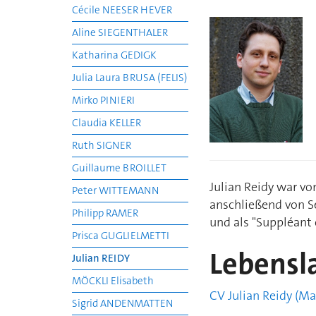
Cécile NEESER HEVER
Aline SIEGENTHALER
Katharina GEDIGK
Julia Laura BRUSA (FELIS)
Mirko PINIERI
Claudia KELLER
Ruth SIGNER
Guillaume BROILLET
Julian Reidy war v
Peter WITTEMANN
anschließend von S
Philipp RAMER
und als "Suppléant 
Prisca GUGLIELMETTI
Lebensl
Julian REIDY
MÖCKLI Elisabeth
CV Julian Reidy (Ma
Sigrid ANDENMATTEN