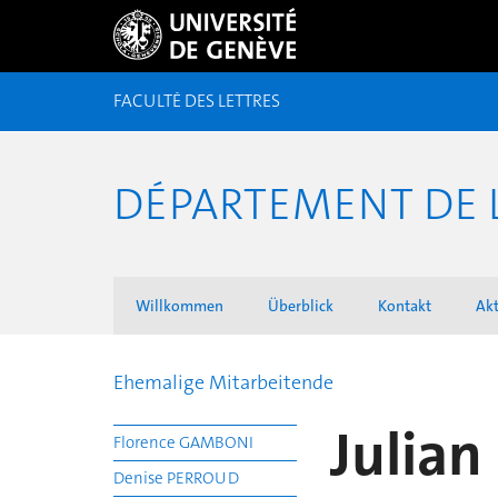
FACULTÉ DES LETTRES
DÉPARTEMENT DE 
Willkommen
Überblick
Kontakt
Akt
Ehemalige Mitarbeitende
Julian
Florence GAMBONI
Denise PERROUD