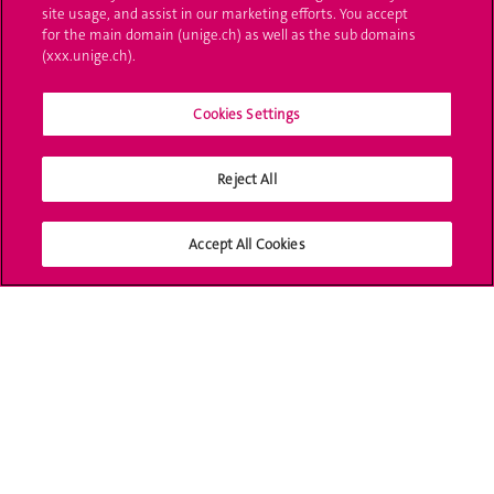
site usage, and assist in our marketing efforts. You accept
UNIGE Mobile
for the main domain (unige.ch) as well as the sub domains
(xxx.unige.ch).
Médias
Cookies Settings
Offres d'emploi
Bibliothèque
Reject All
Calendrier académique
Accept All Cookies
Médias sociaux UNIGE
Accréditation