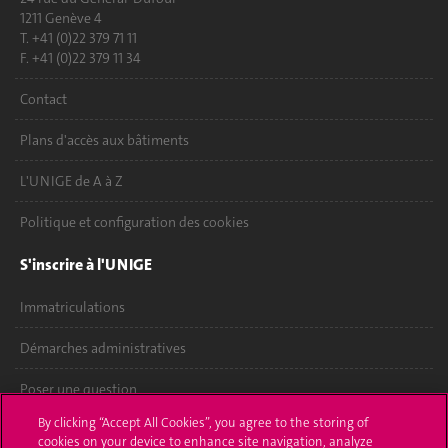
1211 Genève 4
T. +41 (0)22 379 71 11
F. +41 (0)22 379 11 34
Contact
Plans d'accès aux bâtiments
L'UNIGE de A à Z
Politique et configuration des cookies
S'inscrire à l'UNIGE
Immatriculations
Démarches administratives
Poser une question
By clicking “Accept All Cookies”, you agree to the storing of
L'UNIGE vous informe
cookies on your device to enhance site navigation, analyze