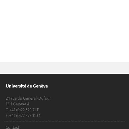
Université de Genève
24 rue du Général-Dufour
1211 Genève 4
T. +41 (0)22 379 71 11
F. +41 (0)22 379 11 34
Contact