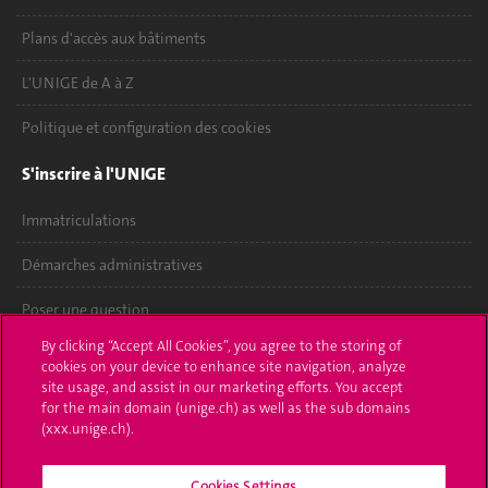
Plans d'accès aux bâtiments
L'UNIGE de A à Z
Politique et configuration des cookies
S'inscrire à l'UNIGE
Immatriculations
Démarches administratives
Poser une question
By clicking “Accept All Cookies”, you agree to the storing of
L'UNIGE vous informe
cookies on your device to enhance site navigation, analyze
site usage, and assist in our marketing efforts. You accept
UNIGE Mobile
for the main domain (unige.ch) as well as the sub domains
(xxx.unige.ch).
Médias
Cookies Settings