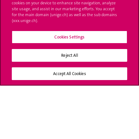
cookies on your device to enhance site navigation, analyze
site usage, and assist in our marketing efforts. You accept
UNIGE Mobile
for the main domain (unige.ch) as well as the sub domains
(xxx.unige.ch).
Médias
Cookies Settings
Offres d'emploi
Bibliothèque
Reject All
Calendrier académique
Accept All Cookies
Médias sociaux UNIGE
Accréditation