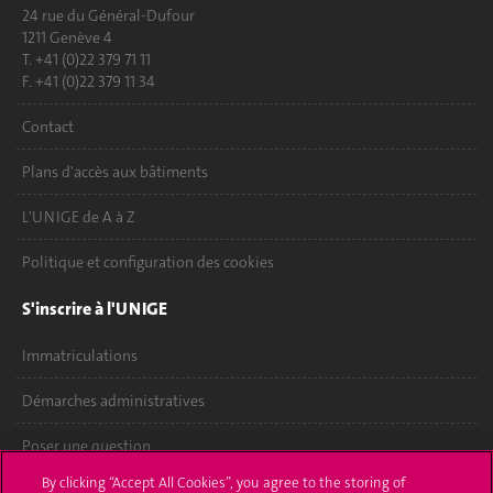
24 rue du Général-Dufour
1211 Genève 4
T. +41 (0)22 379 71 11
F. +41 (0)22 379 11 34
Contact
Plans d'accès aux bâtiments
L'UNIGE de A à Z
Politique et configuration des cookies
S'inscrire à l'UNIGE
Immatriculations
Démarches administratives
Poser une question
By clicking “Accept All Cookies”, you agree to the storing of
L'UNIGE vous informe