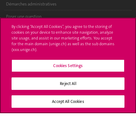
Démarches administratives
Poser une question
By clicking “Accept All Cookies”, you agree to the storing of
L'UNIGE vous informe
cookies on your device to enhance site navigation, analyze
site usage, and assist in our marketing efforts. You accept
UNIGE Mobile
for the main domain (unige.ch) as well as the sub domains
(xxx.unige.ch).
Médias
Cookies Settings
Offres d'emploi
Bibliothèque
Reject All
Calendrier académique
Accept All Cookies
Médias sociaux UNIGE
Accréditation