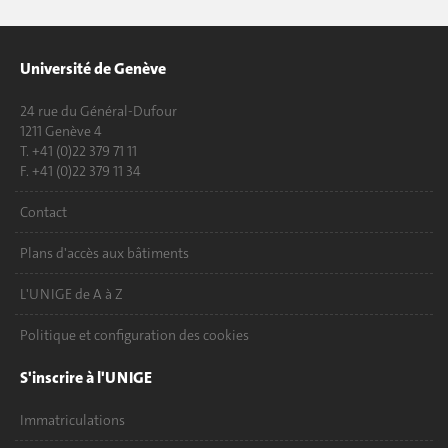
Université de Genève
24 rue du Général-Dufour
1211 Genève 4
T. +41 (0)22 379 71 11
F. +41 (0)22 379 11 34
Contact
Plans d'accès aux bâtiments
L'UNIGE de A à Z
Politique et configuration des cookies
S'inscrire à l'UNIGE
Immatriculations