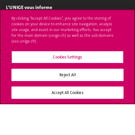
L'UNIGE vous informe
By clicking “Accept All Cookies”, you agree to the storing of
UNIGE Mobile
cookies on your device to enhance site navigation, analyze
site usage, and assist in our marketing efforts. You accept
Médias
for the main domain (unige.ch) as well as the sub domains
(xxx.unige.ch).
Offres d'emploi
Bibliothèque
Cookies Settings
Calendrier académique
Reject All
Médias sociaux UNIGE
Accept All Cookies
Accréditation