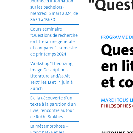
"Quest
Journée d'information
sur les bachelors -
mercredi 6 mars 2024, de
8h30 à 15h30
Cours-séminaire :
"Questions de recherche
en littérature générale
et comparée" - semestre
de printemps 2024
Workshop "Theorizing
Image Descriptions:
Literature and/as Alt
Text" les 13 et 14 juin à
Zurich
De la découverte d'un
texte à la parution d'un
livre, rencontre autour
de Rokhl Brokhes
La métamorphose –
Franz Kafka et les