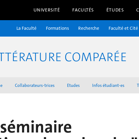
UNIVERSITÉ
FACULTÉS
ÉTUDES
La Faculté
Formations
Recherche
Faculté et Cité
TTÉRATURE COMPARÉE
he
Collaborateurs-trices
Etudes
Infos étudiant-es
T
-séminaire