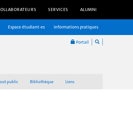
COLLABORATEURS
SERVICES
ALUMNI
Espace étudiant-es
Informations pratiques
Portail
out public
Bibliothèque
Liens