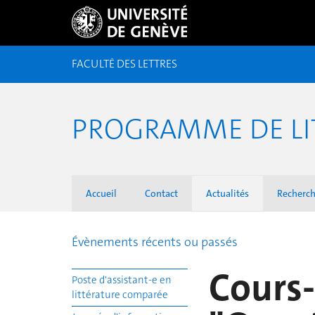
FACULTÉ DES LETTRES
PROGRAMME DE LI
Accueil
Contact
Actualités
Recherc
Évènements récents ou passés
Cours
Poste d'assistant-e en
littérature comparée