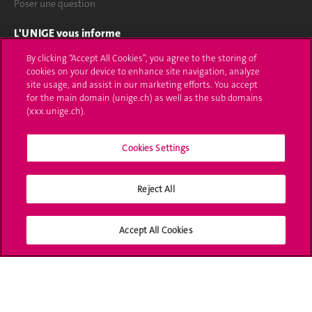
Poser une question
L'UNIGE vous informe
By clicking “Accept All Cookies”, you agree to the storing of
UNIGE Mobile
cookies on your device to enhance site navigation, analyze
site usage, and assist in our marketing efforts. You accept
Médias
for the main domain (unige.ch) as well as the sub domains
(xxx.unige.ch).
Offres d'emploi
Bibliothèque
Cookies Settings
Calendrier académique
Reject All
Médias sociaux UNIGE
Accept All Cookies
Accréditation