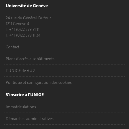
Université de Genève
24 rue du Général-Dufour
1211 Genève 4
T. +41 (0)22 379 71 11
F. +41 (0)22 379 11 34
Contact
Plans d'accès aux bâtiments
L'UNIGE de A à Z
Politique et configuration des cookies
S'inscrire à l'UNIGE
Immatriculations
Démarches administratives