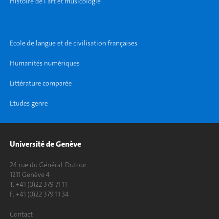
Histoire de l'art et musicologie
Ecole de langue et de civilisation françaises
Humanités numériques
Littérature comparée
Etudes genre
Université de Genève
24 rue du Général-Dufour
1211 Genève 4
T. +41 (0)22 379 71 11
F. +41 (0)22 379 11 34
Contact