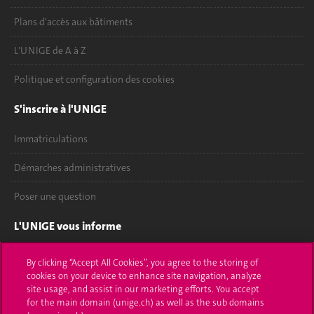
Plans d'accès aux bâtiments
L'UNIGE de A à Z
Politique et configuration des cookies
S'inscrire à l'UNIGE
Immatriculations
Démarches administratives
Poser une question
L'UNIGE vous informe
UNIGE Mobile
By clicking “Accept All Cookies”, you agree to the storing of
cookies on your device to enhance site navigation, analyze
Médias
site usage, and assist in our marketing efforts. You accept
for the main domain (unige.ch) as well as the sub domains
Offres d'emploi