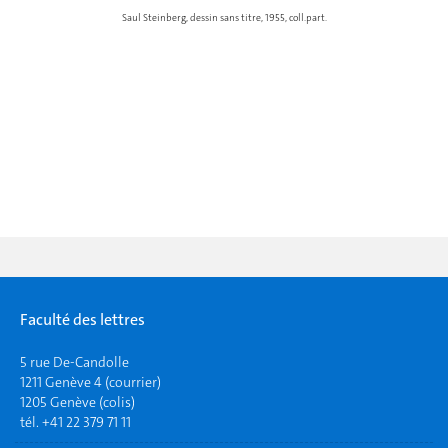
Saul Steinberg, dessin sans titre, 1955, coll.part.
Faculté des lettres
5 rue De-Candolle
1211 Genève 4 (courrier)
1205 Genève (colis)
tél. +41 22 379 71 11