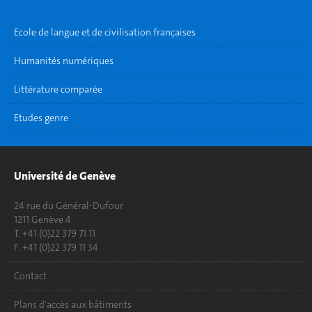
Ecole de langue et de civilisation françaises
Humanités numériques
Littérature comparée
Etudes genre
Université de Genève
24 rue du Général-Dufour
1211 Genève 4
T. +41 (0)22 379 71 11
F. +41 (0)22 379 11 34
Contact
Plans d'accès aux bâtiments