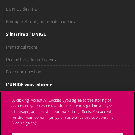
L'UNIGE de A à Z
Politique et configuration des cookies
S'inscrire à l'UNIGE
Immatriculations
Démarches administratives
Poser une question
L'UNIGE vous informe
UNIGE Mobile
By clicking “Accept All Cookies”, you agree to the storing of
cookies on your device to enhance site navigation, analyze
Médias
site usage, and assist in our marketing efforts. You accept
for the main domain (unige.ch) as well as the sub domains
Offres d'emploi
(xxx.unige.ch).
Bibliothèque