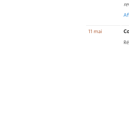
re
Af
11 mai
Co
Ré