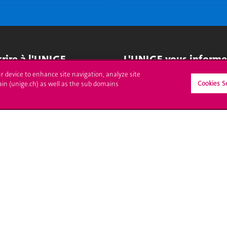
crire à l'UNIGE
L'UNIGE vous informe
ur device to enhance site navigation, analyze site
culations
UNIGE Mobile
Cookies S
ain (unige.ch) as well as the sub domains
es administratives
Médias
ne question
Offres d'emploi
Bibliothèque
Calendrier académique