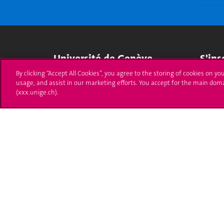
Université de Genève
S'ins
By clicking “Accept All Cookies”, you agree to the storing of cookies on yo
24 rue du Général-Dufour
Immatri
usage, and assist in our marketing efforts. You accept for the main dom
1211 Genève 4
(xxx.unige.ch).
T. +41 (0)22 379 71 11
Démarch
F. +41 (0)22 379 11 34
Poser u
Contact
Plans d'accès aux bâtiments
L'UNIGE de A à Z
Politique et configuration des cookies