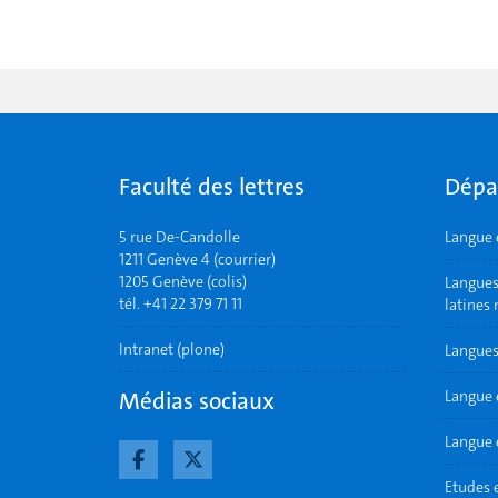
Faculté des lettres
Dépa
5 rue De-Candolle
Langue 
1211 Genève 4 (courrier)
1205 Genève (colis)
Langues 
tél. +41 22 379 71 11
latines
Intranet (plone)
Langues
Médias sociaux
Langue 
Langue e
Etudes 