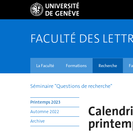
FACULTÉ DES LETT
La Faculté
Formations
Recherche
Fa
Séminaire "Questions de recherche"
Printemps 2023
Calendr
Automne 2022
printem
Archive