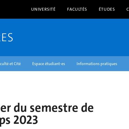
UNIVERSITÉ
FACULTÉS
ÉTUDES
RES
culté et Cité
Espace étudiant-es
Informations pratiques
ier du semestre de
ps 2023