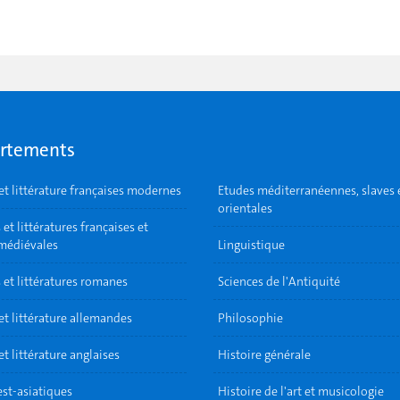
rtements
et littérature françaises modernes
Etudes méditerranéennes, slaves 
orientales
et littératures françaises et
 médiévales
Linguistique
 et littératures romanes
Sciences de l'Antiquité
et littérature allemandes
Philosophie
t littérature anglaises
Histoire générale
est-asiatiques
Histoire de l'art et musicologie