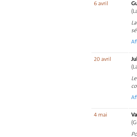
6 avril
Gu
(L
La
sé
Af
20 avril
Ju
(L
Le
co
Af
4 mai
Va
(G
Po