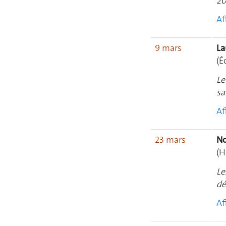
20
Af
9 mars
La
(É
Le
sa
Af
23 mars
No
(H
Le
dé
Af