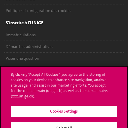
Politique et configuration des cookies
S'inscrire à l'UNIGE
Immatriculations
Démarches administratives
Poser une question
L'UNIGE vous informe
By clicking “Accept All Cookies”, you agree to the storing of
cookies on your device to enhance site navigation, analyze
UNIGE Mobile
site usage, and assist in our marketing efforts. You accept
for the main domain (unige.ch) as well as the sub domains
Médias
(xxx.unige.ch).
Offres d'emploi
Cookies Settings
Bibliothèque