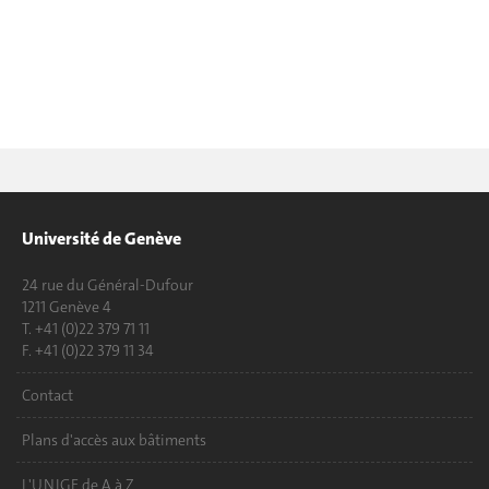
Université de Genève
24 rue du Général-Dufour
1211 Genève 4
T. +41 (0)22 379 71 11
F. +41 (0)22 379 11 34
Contact
Plans d'accès aux bâtiments
L'UNIGE de A à Z