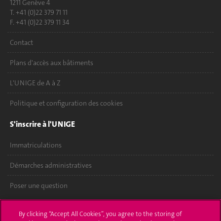
1211 Genève 4
T. +41 (0)22 379 71 11
F. +41 (0)22 379 11 34
Contact
Plans d'accès aux bâtiments
L'UNIGE de A à Z
Politique et configuration des cookies
S'inscrire à l'UNIGE
Immatriculations
Démarches administratives
Poser une question
L'UNIGE vous informe
By clicking “Accept All Cookies”, you agree to the storing of