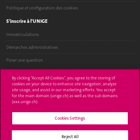
Politique et configuration des cookies
S'inscrire à l'UNIGE
Immatriculations
Démarches administratives
Poser une question
L'UNIGE vous informe
By clicking “Accept All Cookies”, you agree to the storing of
cookies on your device to enhance site navigation, analyze
UNIGE Mobile
site usage, and assist in our marketing efforts. You accept
for the main domain (unige.ch) as well as the sub domains
Médias
(xxx.unige.ch).
Offres d'emploi
Cookies Settings
Bibliothèque
Reject All
Calendrier académique