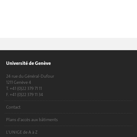
Université de Genève
24 rue du Général-Dufour
1211 Genève 4
T. +41 (0)22 379 71 11
F. +41 (0)22 379 11 34
Contact
Plans d'accès aux bâtiments
L'UNIGE de A à Z