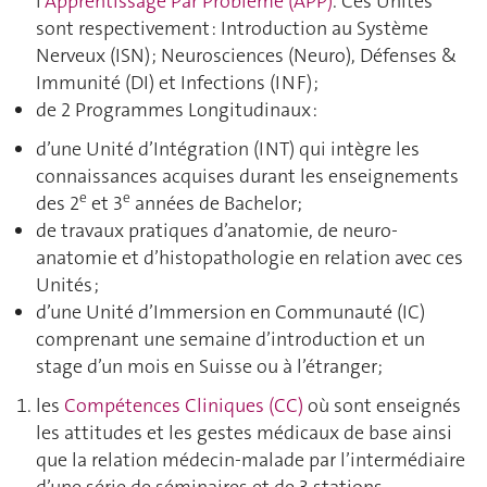
l'
Apprentissage Par Problème (APP)
. Ces Unités
sont respectivement : Introduction au Système
Nerveux (ISN) ; Neurosciences (Neuro), Défenses &
Immunité (DI) et Infections (INF) ;
de 2 Programmes Longitudinaux :
d’une Unité d’Intégration (INT) qui intègre les
connaissances acquises durant les enseignements
e
e
des 2
et 3
années de Bachelor;
de travaux pratiques d’anatomie, de neuro-
anatomie et d’histopathologie en relation avec ces
Unités ;
d’une Unité d’Immersion en Communauté (IC)
comprenant une semaine d’introduction et un
stage d’un mois en Suisse ou à l’étranger;
les
Compétences Cliniques (CC)
où sont enseignés
les attitudes et les gestes médicaux de base ainsi
que la relation médecin-malade par l’intermédiaire
d’une série de séminaires et de 3 stations