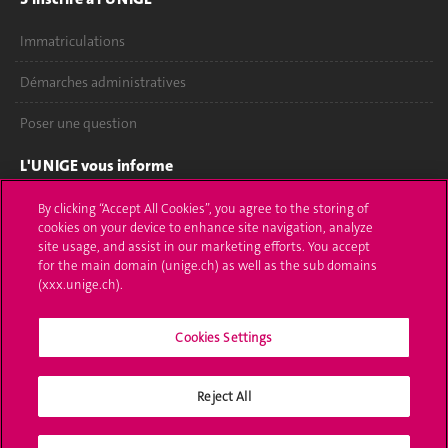
Immatriculations
Démarches administratives
Poser une question
L'UNIGE vous informe
UNIGE Mobile
By clicking “Accept All Cookies”, you agree to the storing of
cookies on your device to enhance site navigation, analyze
site usage, and assist in our marketing efforts. You accept
Médias
for the main domain (unige.ch) as well as the sub domains
(xxx.unige.ch).
Offres d'emploi
Bibliothèque
Cookies Settings
Calendrier académique
Reject All
Médias sociaux UNIGE