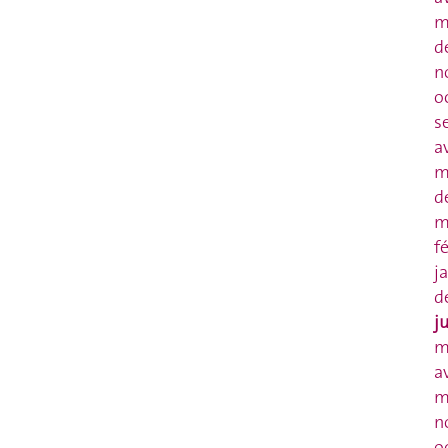
m
d
n
o
s
a
m
d
m
f
j
d
j
m
a
m
n
o