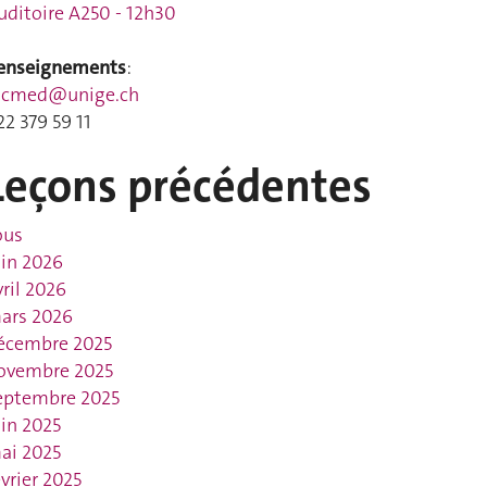
uditoire A250 - 12h30
enseignements
:
acmed@unige.ch
22 379 59 11
Leçons précédentes
ous
uin 2026
vril 2026
ars 2026
écembre 2025
ovembre 2025
eptembre 2025
uin 2025
ai 2025
évrier 2025