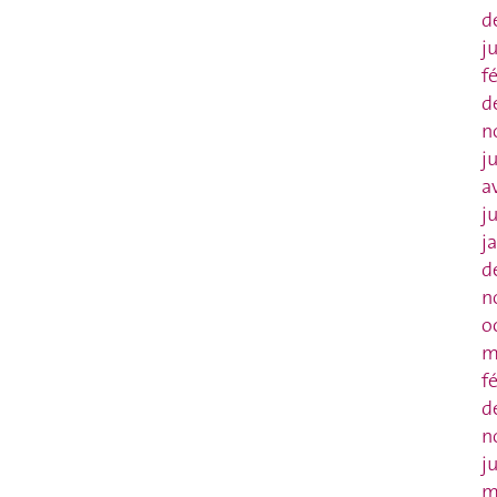
d
j
f
d
n
j
a
j
j
d
n
o
m
f
d
n
j
m