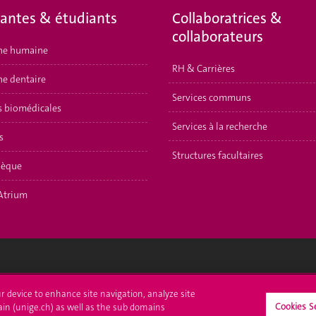
iantes & étudiants
Collaboratrices &
collaborateurs
ne humaine
RH & Carrières
e dentaire
Services communs
s biomédicales
Services à la recherche
s
Structures facultaires
hèque
Atrium
crire à l'UNIGE
L'UNIGE vous informe
ur device to enhance site navigation, analyze site
Cookies S
ain (unige.ch) as well as the sub domains