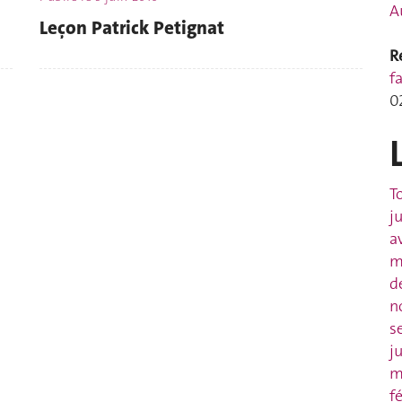
A
Leçon Patrick Petignat
R
f
0
T
j
a
m
d
n
s
j
m
f