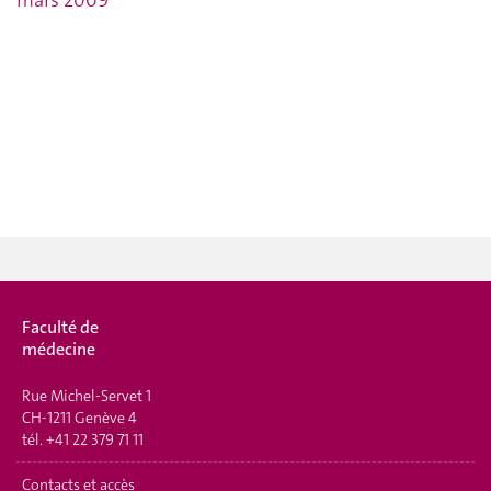
Faculté de
médecine
Rue Michel-Servet 1
CH-1211 Genève 4
tél.
+41 22 379 71 11
Contacts et accès