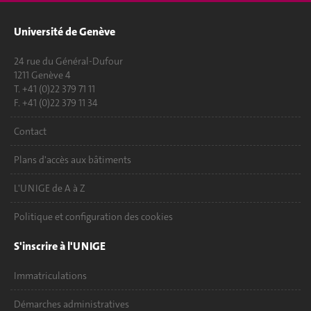
Université de Genève
24 rue du Général-Dufour
1211 Genève 4
T. +41 (0)22 379 71 11
F. +41 (0)22 379 11 34
Contact
Plans d'accès aux bâtiments
L'UNIGE de A à Z
Politique et configuration des cookies
S'inscrire à l'UNIGE
Immatriculations
Démarches administratives