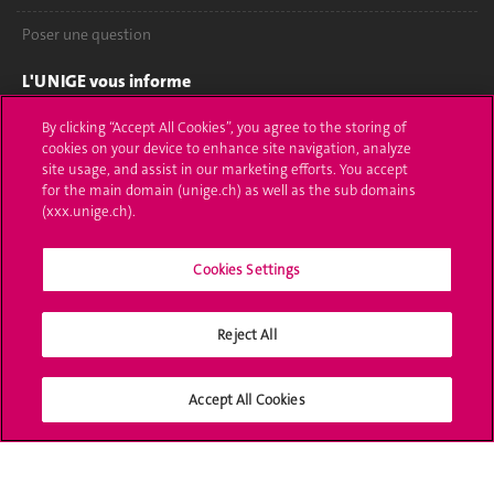
Poser une question
L'UNIGE vous informe
UNIGE Mobile
By clicking “Accept All Cookies”, you agree to the storing of
cookies on your device to enhance site navigation, analyze
site usage, and assist in our marketing efforts. You accept
Médias
for the main domain (unige.ch) as well as the sub domains
(xxx.unige.ch).
Offres d'emploi
Bibliothèque
Cookies Settings
Calendrier académique
Reject All
Médias sociaux UNIGE
Accept All Cookies
Accréditation