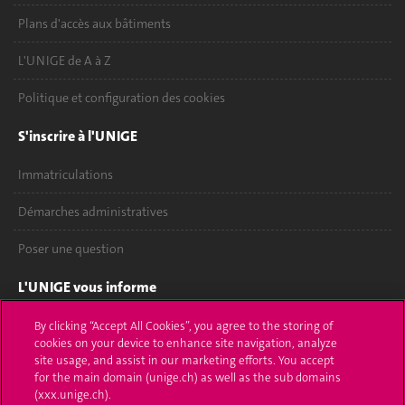
Plans d'accès aux bâtiments
L'UNIGE de A à Z
Politique et configuration des cookies
S'inscrire à l'UNIGE
Immatriculations
Démarches administratives
Poser une question
L'UNIGE vous informe
UNIGE Mobile
By clicking “Accept All Cookies”, you agree to the storing of
cookies on your device to enhance site navigation, analyze
site usage, and assist in our marketing efforts. You accept
Médias
for the main domain (unige.ch) as well as the sub domains
(xxx.unige.ch).
Offres d'emploi